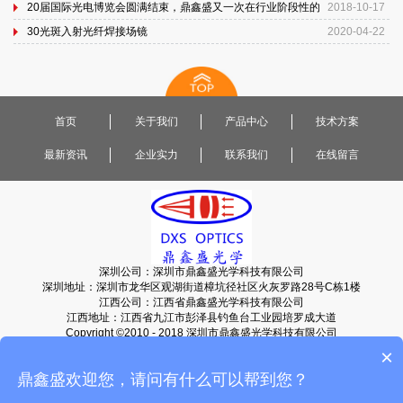
20届国际光电博览会圆满结束，鼎鑫盛又一次在行业阶段性的
2018-10-17
提升...
30光斑入射光纤焊接场镜
2020-04-22
首页
关于我们
产品中心
技术方案
最新资讯
企业实力
联系我们
在线留言
深圳公司：深圳市鼎鑫盛光学科技有限公司
深圳地址：深圳市龙华区观湖街道樟坑径社区火灰罗路28号C栋1楼
江西公司：江西省鼎鑫盛光学科技有限公司
江西地址：江西省九江市彭泽县钓鱼台工业园培罗成大道
Copyright ©2010 - 2018 深圳市鼎鑫盛光学科技有限公司
粤ICP备2023088149号-2
电话:19874358775
网站地图
×
鼎鑫盛欢迎您，请问有什么可以帮到您？‌