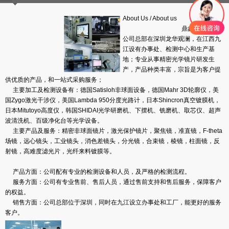
About Us
/
About us
鼎鑫盛光学，
公司总部在深圳龙华观澜，在江西九
江设有办事处、检测中心和生产基
地；专业从事精密光学镜片研发生
产，产品种类丰富，宗旨是为客户提
供优质的产品，和一站式采购服务；
主要加工及检测设备有：德国Satisloh非球面设备，德国Mahr 3D轮廓仪，美
国Zygo激光干涉仪，美国Lambda 950分度光路计，日本Shincron真空镀膜机，
日本Mitutoyo高度仪，韩国SHIDAI光学研磨机、下摆机、铣磨机、取芯仪、超声
波清洗机、百级净化台等光学设备。
主要产品及服务：精密非球面镜片，激光保护镜片，聚焦镜，准直镜，F-theta
场镜，远心镜头，工业镜头，消色差镜头，分光镜，合束镜，棱镜，柱面镜，反
射镜，高难度滤光片，光纤来料镀膜等。
产品方面：公司配有专业的检测设备和人员，及严格的
检测流程
。
服务方面：公司有专业售前、售后人员，通过售前支持和售后服务，保障客户
的权益。
销售方面：公司总部位于深圳，同时在九江设立办事处和工厂，能更好的服务
客户。