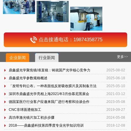
点击接通电话：19874358775
更多>>
企业新闻
行业新闻
鼎鑫盛光学聚焦镜/准直镜：铸就国产光学核心竞争力
2025-08-02
鼎鑫盛光学参数规格概述
2025-06-18
「发明专利公布」一种表面低反射吸收膜片及其制备方法
2025-05-10
深圳市鼎鑫盛光学亮相上海2021年3月份慕尼黑展会
2021-03-12
德国某医疗行业客户应邀来我厂进行考察和洽谈合作
2023-05-08
CNC非球面透镜加工
2019-09-27
高功率激光镜片加工初步步骤
2024-05-08
2018——鼎鑫盛科技第四季度专业光学知识培训
2018-12-08