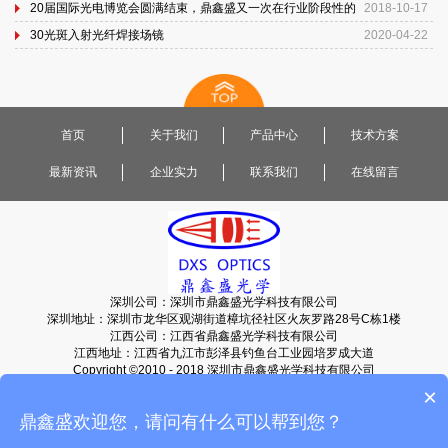
20届国际光电博览会圆满结束，鼎鑫盛又一次在行业阶段性的
2018-10-17
提升...
30光斑入射光纤焊接场镜
2020-04-22
首页
关于我们
产品中心
技术方案
最新资讯
企业实力
联系我们
在线留言
深圳公司：深圳市鼎鑫盛光学科技有限公司
深圳地址：深圳市龙华区观湖街道樟坑径社区火灰罗路28号C栋1楼
江西公司：江西省鼎鑫盛光学科技有限公司
江西地址：江西省九江市彭泽县钓鱼台工业园培罗成大道
Copyright ©2010 - 2018 深圳市鼎鑫盛光学科技有限公司
粤ICP备2023088149号-2
电话:19874358775
网站地图
×
鼎鑫盛欢迎您，请问有什么可以帮到您？‌