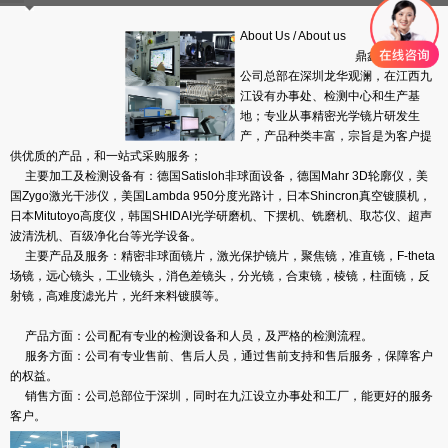
About Us
/
About us
鼎鑫盛光学，
公司总部在深圳龙华观澜，在江西九
江设有办事处、检测中心和生产基
地；专业从事精密光学镜片研发生
产，产品种类丰富，宗旨是为客户提
供优质的产品，和一站式采购服务；
主要加工及检测设备有：德国Satisloh非球面设备，德国Mahr 3D轮廓仪，美
国Zygo激光干涉仪，美国Lambda 950分度光路计，日本Shincron真空镀膜机，
日本Mitutoyo高度仪，韩国SHIDAI光学研磨机、下摆机、铣磨机、取芯仪、超声
波清洗机、百级净化台等光学设备。
主要产品及服务：精密非球面镜片，激光保护镜片，聚焦镜，准直镜，F-theta
场镜，远心镜头，工业镜头，消色差镜头，分光镜，合束镜，棱镜，柱面镜，反
射镜，高难度滤光片，光纤来料镀膜等。
产品方面：公司配有专业的检测设备和人员，及严格的
检测流程
。
服务方面：公司有专业售前、售后人员，通过售前支持和售后服务，保障客户
的权益。
销售方面：公司总部位于深圳，同时在九江设立办事处和工厂，能更好的服务
客户。