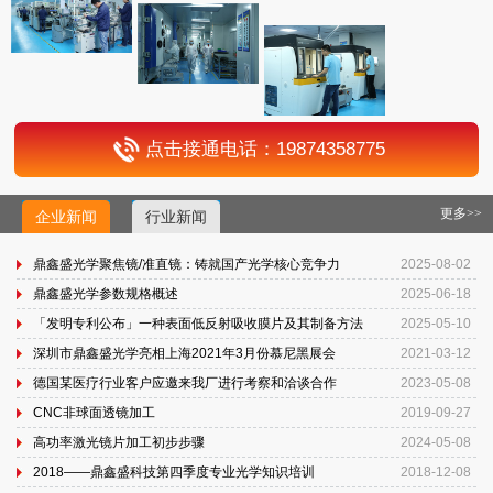
点击接通电话：19874358775
更多>>
企业新闻
行业新闻
鼎鑫盛光学聚焦镜/准直镜：铸就国产光学核心竞争力
2025-08-02
鼎鑫盛光学参数规格概述
2025-06-18
「发明专利公布」一种表面低反射吸收膜片及其制备方法
2025-05-10
深圳市鼎鑫盛光学亮相上海2021年3月份慕尼黑展会
2021-03-12
德国某医疗行业客户应邀来我厂进行考察和洽谈合作
2023-05-08
CNC非球面透镜加工
2019-09-27
高功率激光镜片加工初步步骤
2024-05-08
2018——鼎鑫盛科技第四季度专业光学知识培训
2018-12-08