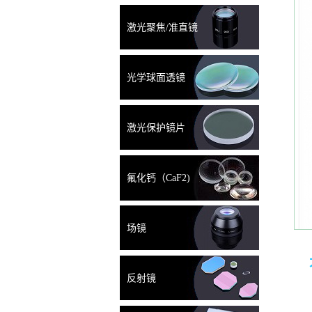
激光聚焦/准直镜
光学球面透镜
激光保护镜片
氟化钙（CaF2)
场镜
反射镜