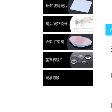
长/短波滤光片
镜头/光路设计
合束/扩束镜
蓝宝石镜片
光学镀膜