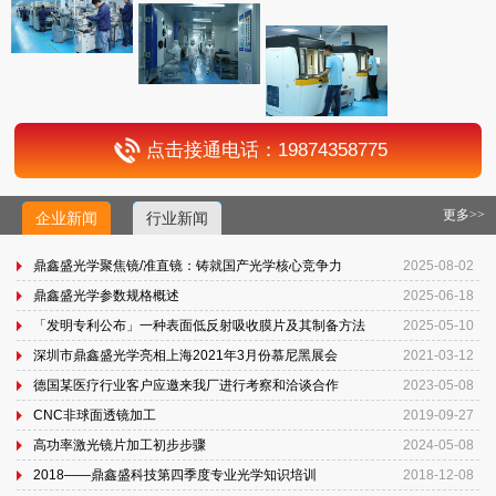
点击接通电话：19874358775
更多>>
企业新闻
行业新闻
鼎鑫盛光学聚焦镜/准直镜：铸就国产光学核心竞争力
2025-08-02
鼎鑫盛光学参数规格概述
2025-06-18
「发明专利公布」一种表面低反射吸收膜片及其制备方法
2025-05-10
深圳市鼎鑫盛光学亮相上海2021年3月份慕尼黑展会
2021-03-12
德国某医疗行业客户应邀来我厂进行考察和洽谈合作
2023-05-08
CNC非球面透镜加工
2019-09-27
高功率激光镜片加工初步步骤
2024-05-08
2018——鼎鑫盛科技第四季度专业光学知识培训
2018-12-08