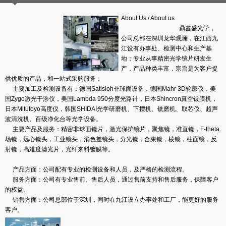
About Us
/
About us
鼎鑫盛光学，
公司总部在深圳龙华观澜，在江西九
江设有办事处、检测中心和生产基
地；专业从事精密光学镜片研发生
产，产品种类丰富，宗旨是为客户提
供优质的产品，和一站式采购服务；
主要加工及检测设备有：德国Satisloh非球面设备，德国Mahr 3D轮廓仪，美
国Zygo激光干涉仪，美国Lambda 950分度光路计，日本Shincron真空镀膜机，
日本Mitutoyo高度仪，韩国SHIDAI光学研磨机、下摆机、铣磨机、取芯仪、超声
波清洗机、百级净化台等光学设备。
主要产品及服务：精密非球面镜片，激光保护镜片，聚焦镜，准直镜，F-theta
场镜，远心镜头，工业镜头，消色差镜头，分光镜，合束镜，棱镜，柱面镜，反
射镜，高难度滤光片，光纤来料镀膜等。
产品方面：公司配有专业的检测设备和人员，及严格的
检测流程
。
服务方面：公司有专业售前、售后人员，通过售前支持和售后服务，保障客户
的权益。
销售方面：公司总部位于深圳，同时在九江设立办事处和工厂，能更好的服务
客户。