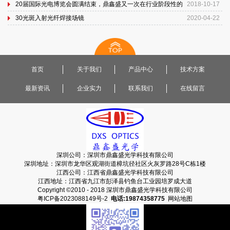
20届国际光电博览会圆满结束，鼎鑫盛又一次在行业阶段性的
2018-10-17
提升...
30光斑入射光纤焊接场镜
2020-04-22
首页
关于我们
产品中心
技术方案
最新资讯
企业实力
联系我们
在线留言
深圳公司：深圳市鼎鑫盛光学科技有限公司
深圳地址：深圳市龙华区观湖街道樟坑径社区火灰罗路28号C栋1楼
江西公司：江西省鼎鑫盛光学科技有限公司
江西地址：江西省九江市彭泽县钓鱼台工业园培罗成大道
Copyright ©2010 - 2018 深圳市鼎鑫盛光学科技有限公司
粤ICP备2023088149号-2
电话:19874358775
网站地图