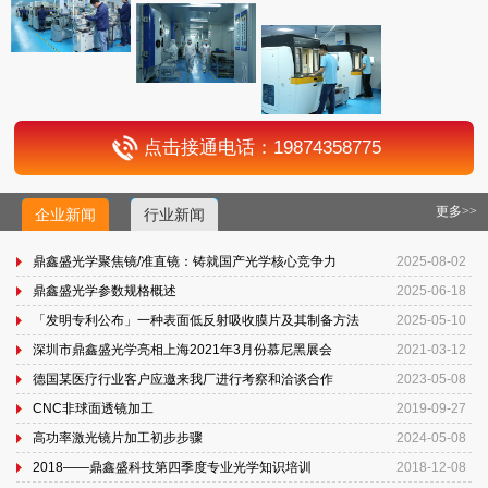
点击接通电话：19874358775
更多>>
企业新闻
行业新闻
鼎鑫盛光学聚焦镜/准直镜：铸就国产光学核心竞争力
2025-08-02
鼎鑫盛光学参数规格概述
2025-06-18
「发明专利公布」一种表面低反射吸收膜片及其制备方法
2025-05-10
深圳市鼎鑫盛光学亮相上海2021年3月份慕尼黑展会
2021-03-12
德国某医疗行业客户应邀来我厂进行考察和洽谈合作
2023-05-08
CNC非球面透镜加工
2019-09-27
高功率激光镜片加工初步步骤
2024-05-08
2018——鼎鑫盛科技第四季度专业光学知识培训
2018-12-08