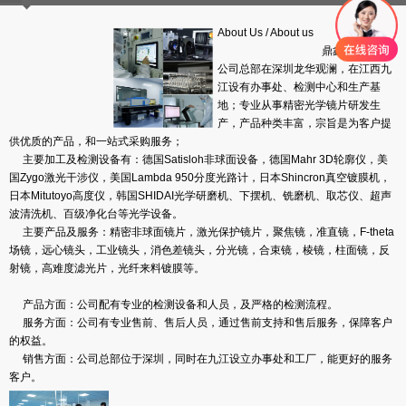
About Us
/
About us
鼎鑫盛光学，
公司总部在深圳龙华观澜，在江西九
江设有办事处、检测中心和生产基
地；专业从事精密光学镜片研发生
产，产品种类丰富，宗旨是为客户提
供优质的产品，和一站式采购服务；
主要加工及检测设备有：德国Satisloh非球面设备，德国Mahr 3D轮廓仪，美
国Zygo激光干涉仪，美国Lambda 950分度光路计，日本Shincron真空镀膜机，
日本Mitutoyo高度仪，韩国SHIDAI光学研磨机、下摆机、铣磨机、取芯仪、超声
波清洗机、百级净化台等光学设备。
主要产品及服务：精密非球面镜片，激光保护镜片，聚焦镜，准直镜，F-theta
场镜，远心镜头，工业镜头，消色差镜头，分光镜，合束镜，棱镜，柱面镜，反
射镜，高难度滤光片，光纤来料镀膜等。
产品方面：公司配有专业的检测设备和人员，及严格的
检测流程
。
服务方面：公司有专业售前、售后人员，通过售前支持和售后服务，保障客户
的权益。
销售方面：公司总部位于深圳，同时在九江设立办事处和工厂，能更好的服务
客户。