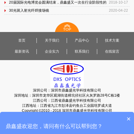
20届国际光电博览会圆满结束，鼎鑫盛又一次在行业阶段性的
2018-10-17
提升...
30光斑入射光纤焊接场镜
2020-04-22
首页
关于我们
产品中心
技术方案
最新资讯
企业实力
联系我们
在线留言
深圳公司：深圳市鼎鑫盛光学科技有限公司
深圳地址：深圳市龙华区观湖街道樟坑径社区火灰罗路28号C栋1楼
江西公司：江西省鼎鑫盛光学科技有限公司
江西地址：江西省九江市彭泽县钓鱼台工业园培罗成大道
Copyright ©2010 - 2018 深圳市鼎鑫盛光学科技有限公司
粤ICP备2023088149号-2
电话:19874358775
网站地图
×
鼎鑫盛欢迎您，请问有什么可以帮到您？‌